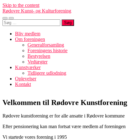
Skip to the content
Rødovre Kunst- og Kulturforening
Toggle
Toggle
Søg
mobile
search
efter:
menu
field
Bliv medlem
Om foreningen
Generalforsamling
Foreningens historie
Bestyrelsen
Vedtægter
Kunstværker
Tidligere udlodning
Oplevelser
Kontakt
Velkommen til Rødovre Kunstforening
Rødovre kunstforening er for alle ansatte i Rødovre kommune
Efter pensionering kan man fortsat være medlem af foreningen
Vi startede vores forening i 1995