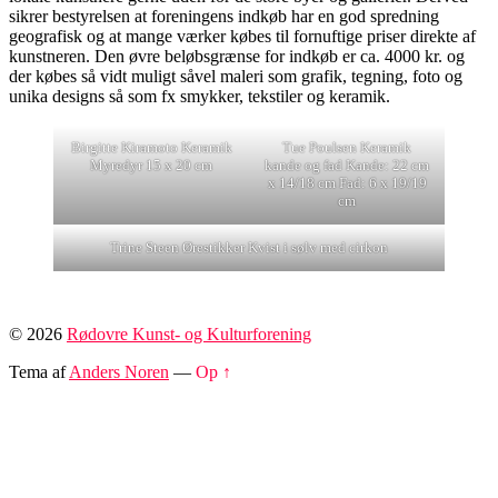
sikrer bestyrelsen at foreningens indkøb har en god spredning
geografisk og at mange værker købes til fornuftige priser direkte af
kunstneren. Den øvre beløbsgrænse for indkøb er ca. 4000 kr. og
der købes så vidt muligt såvel maleri som grafik, tegning, foto og
unika designs så som fx smykker, tekstiler og keramik.
Birgitte Kiramoto Keramik
Tue Poulsen Keramik
Myredyr 15 x 20 cm
kande og fad Kande: 22 cm
x 14/18 cm Fad: 6 x 19/19
cm
Trine Steen Ørestikker Kvist i sølv med cirkon
© 2026
Rødovre Kunst- og Kulturforening
Tema af
Anders Noren
—
Op ↑