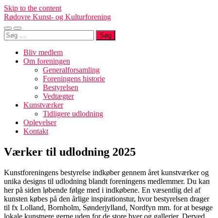
Skip to the content
Rødovre Kunst- og Kulturforening
Toggle
Toggle
Søg
mobile
search
efter:
menu
field
Bliv medlem
Om foreningen
Generalforsamling
Foreningens historie
Bestyrelsen
Vedtægter
Kunstværker
Tidligere udlodning
Oplevelser
Kontakt
Værker til udlodning 2025
Kunstforeningens bestyrelse indkøber gennem året kunstværker og
unika designs til udlodning blandt foreningens medlemmer. Du kan
her på siden løbende følge med i indkøbene. En væsentlig del af
kunsten købes på den årlige inspirationstur, hvor bestyrelsen drager
til fx Lolland, Bornholm, Sønderjylland, Nordfyn mm. for at besøge
lokale kunstnere gerne uden for de store byer og gallerier. Derved