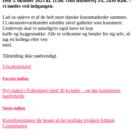
Den 5. oktober 2025 kl. 11.00. Otto Bussesvej 5A, 2450 Kbh. –
vi mødes ved indgangen.
Lad os opleve et af de helt store danske kunstmarkeder sammen.
I Lokomotivværkstedet udstiller såvel gallerier som kunstnere.
Undervejs skal vi naturligvis også have en kop
kaffe og hyggesnakke. Alle er velkomne og betaler for sig selv, så
tag en kollega eller ven
med.
Tilmelding ikke nødvendigt.
Uncategorized
Forrige indlæg
Nyt maleri i Folketinget med 30 kvinder – og hør kunstneren
bagfortælle
Næste indlæg
Kunstforeningen får besøg af det grafiske trykkeri Edition
Copenhagen