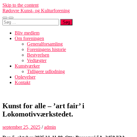
Skip to the content
Rødovre Kunst- og Kulturforening
Toggle
Toggle
Søg
mobile
search
efter:
menu
field
Bliv medlem
Om foreningen
Generalforsamling
Foreningens historie
Bestyrelsen
Vedtægter
Kunstværker
Tidligere udlodning
Oplevelser
Kontakt
Kunst for alle – ’art fair’ i
Lokomotivværkstedet.
september 25, 2025
/
admin