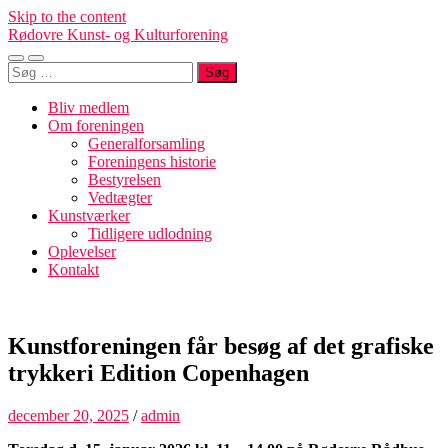
Skip to the content
Rødovre Kunst- og Kulturforening
Toggle
Toggle
Søg
mobile
search
efter:
menu
field
Bliv medlem
Om foreningen
Generalforsamling
Foreningens historie
Bestyrelsen
Vedtægter
Kunstværker
Tidligere udlodning
Oplevelser
Kontakt
Kunstforeningen får besøg af det grafiske
trykkeri Edition Copenhagen
december 20, 2025
/
admin