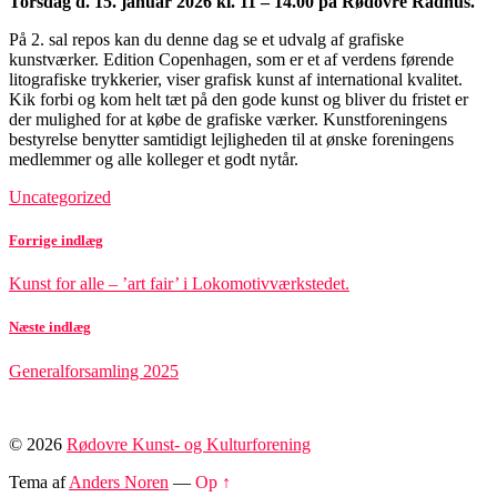
Torsdag d. 15. januar 2026 kl. 11 – 14.00 på Rødovre Rådhus.
På 2. sal repos kan du denne dag se et udvalg af grafiske
kunstværker. Edition Copenhagen, som er et af verdens førende
litografiske trykkerier, viser grafisk kunst af international kvalitet.
Kik forbi og kom helt tæt på den gode kunst og bliver du fristet er
der mulighed for at købe de grafiske værker. Kunstforeningens
bestyrelse benytter samtidigt lejligheden til at ønske foreningens
medlemmer og alle kolleger et godt nytår.
Uncategorized
Forrige indlæg
Kunst for alle – ’art fair’ i Lokomotivværkstedet.
Næste indlæg
Generalforsamling 2025
© 2026
Rødovre Kunst- og Kulturforening
Tema af
Anders Noren
—
Op ↑